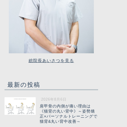
総院長あいさつを見る
最新の投稿
2026年8月6日
肩甲骨の内側が痛い理由は
《猫背の丸い背中》～姿勢矯
正×パーソナルトレーニングで
猫背&丸い背中改善～