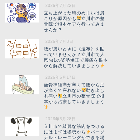
2026年7月22日
立ち上がった時のめまいは肩
こりが原因かも
立川市の整
骨院で根本ケアを行ってみま
せんか？
2026年7月8日
腰が痛いときに《湿布》を貼
っていませんか？立川市で人
気№1の姿勢矯正で腰痛を根本
から解決していきましょう
2026年6月17日
坐骨神経痛が辛くて腰から足
が痛くて座れない
動き出し
も痛い
立川市の整骨院で根
本から治療していきましょう
2026年5月28日
立川市で綺麗な筋肉をつける
にはまずは姿勢から
パーソ
ナルトレーニングができる場