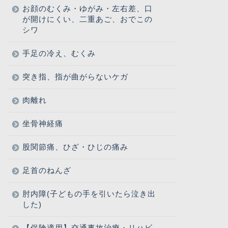
お顔のむくみ・ゆがみ・左右差、口
が開けにくい、二重あご、おでこの
シワ
手足の冷え、むくみ
突き指、指が曲がらないケガ
肉離れ
坐骨神経痛
股関節痛、ひざ・ひじの痛み
足首のねんざ
肘内障(子どもの手を引いたら泣き出
した)
【保険適用】交通事故治療・リハビ