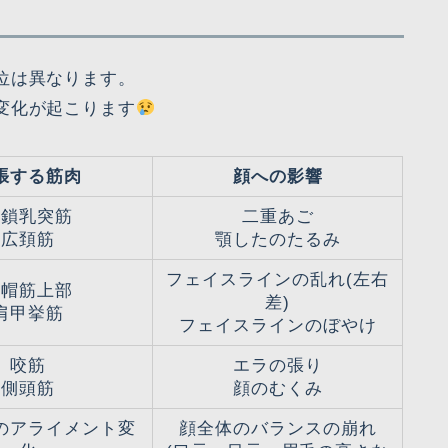
位は異なります。
変化が起こります
張する筋肉
顔への影響
胸鎖乳突筋
二重あご
広頚筋
顎したのたるみ
フェイスラインの乱れ(左右
僧帽筋上部
差)
肩甲挙筋
フェイスラインのぼやけ
咬筋
エラの張り
側頭筋
顔のむくみ
のアライメント変
顔全体のバランスの崩れ