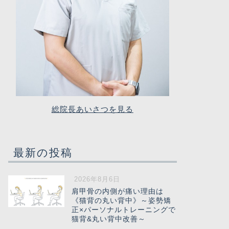
総院長あいさつを見る
最新の投稿
2026年8月6日
肩甲骨の内側が痛い理由は
《猫背の丸い背中》～姿勢矯
正×パーソナルトレーニングで
猫背&丸い背中改善～