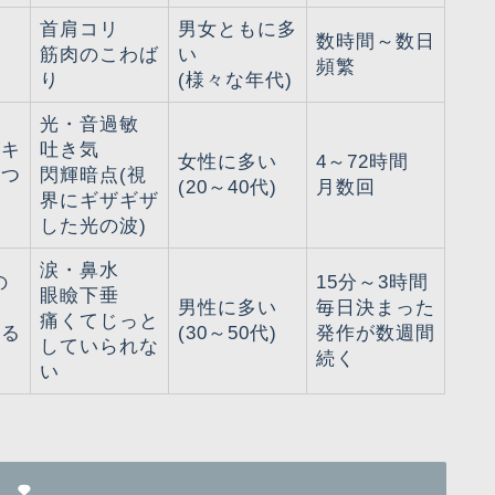
首肩コリ
男女ともに多
鈍
数時間～数日
筋肉のこわば
い
感
頻繁
り
(様々な年代)
光・音過敏
ズキ
吐き気
女性に多い
4～72時間
打つ
閃輝暗点(視
(20～40代)
月数回
界にギザギザ
した光の波)
涙・鼻水
の
15分～3時間
眼瞼下垂
男性に多い
毎日決まった
痛くてじっと
れる
(30～50代)
発作が数週間
していられな
み
続く
い