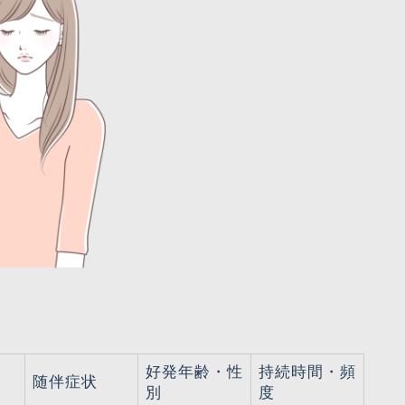
好発年齢・性
持続時間・頻
徴
随伴症状
別
度