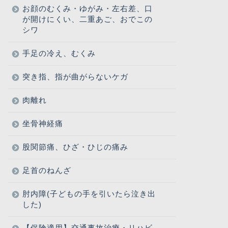
お顔のむくみ・ゆがみ・左右差、口
が開けにくい、二重あご、おでこの
シワ
手足の冷え、むくみ
突き指、指が曲がらないケガ
肉離れ
坐骨神経痛
股関節痛、ひざ・ひじの痛み
足首のねんざ
肘内障(子どもの手を引いたら泣き出
した)
【保険適用】交通事故治療・リハビ