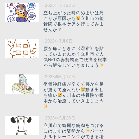
2026年7月22日
立ち上がった時のめまいは肩
こりが原因かも
立川市の整
骨院で根本ケアを行ってみま
せんか？
2026年7月8日
腰が痛いときに《湿布》を貼
っていませんか？立川市で人
気№1の姿勢矯正で腰痛を根本
から解決していきましょう
2026年6月17日
坐骨神経痛が辛くて腰から足
が痛くて座れない
動き出し
も痛い
立川市の整骨院で根
本から治療していきましょう
2026年5月28日
立川市で綺麗な筋肉をつける
にはまずは姿勢から
パーソ
ナルトレーニングができる場