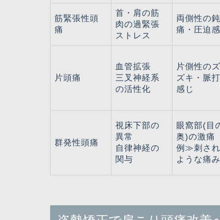
首・肩の筋
筋緊張性頭
両側性の
肉の過緊張
痛
痛・圧迫
ストレス
血管拡張
片側性の
片頭痛
三叉神経系
ズキ・脈
の活性化
感じ
視床下部の
眼窩部(目
異常
奥)の激痛
群発性頭痛
自律神経の
例≫刺さ
関与
ような痛