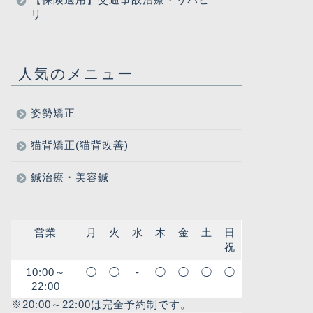
リ
人気のメニュー
姿勢矯正
猫背矯正(猫背改善)
鍼治療・美容鍼
営業
月
火
水
木
金
土
日
祝
10:00～
◯
◯
-
◯
◯
◯
◯
22:00
※20:00～22:00は完全予約制です。